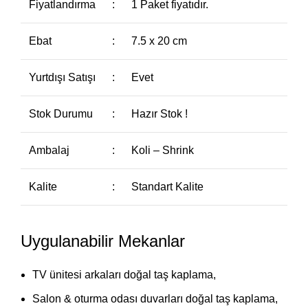
Fiyatlandırma
:
1 Paket fiyatıdır.
Ebat
:
7.5 x 20 cm
Yurtdışı Satışı
:
Evet
Stok Durumu
:
Hazır Stok !
Ambalaj
:
Koli – Shrink
Kalite
:
Standart Kalite
Uygulanabilir Mekanlar
TV ünitesi arkaları doğal taş kaplama,
Salon & oturma odası duvarları doğal taş kaplama,