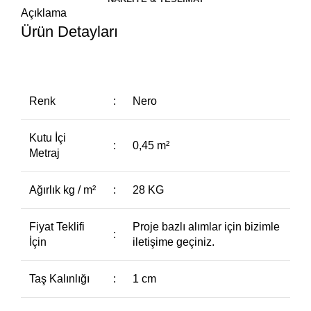
Açıklama
Ürün Detayları
Renk
:
Nero
Kutu İçi
:
0,45 m²
Metraj
Ağırlık kg / m²
:
28 KG
Fiyat Teklifi
Proje bazlı alımlar için bizimle
:
İçin
iletişime geçiniz.
Taş Kalınlığı
:
1 cm