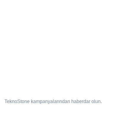
PEK YAKINDA!
Bültenimize katılın!
TeknoStone kampanyalarından haberdar olun.
Email address: