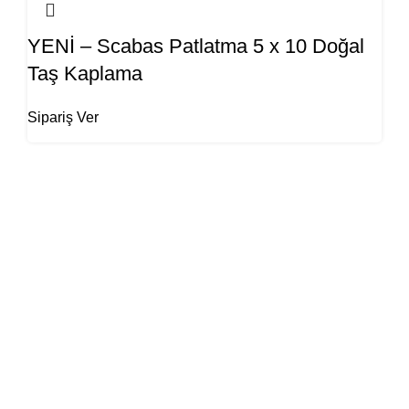
YENİ – Scabas Patlatma 5 x 10 Doğal
Taş Kaplama
Sipariş Ver
KATEGORİLER
BAĞLANTILAR
Doğal Taşlar
Gizlilik Politikamız
Dekoratif Tuğlalar
Kampanyalar
Kültür Taşları
İnstagram
Taş Lavabolar
Bize Ulaşın
Kurnalar