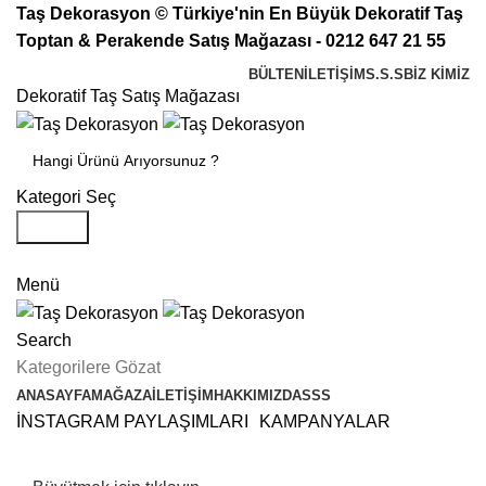
Taş Dekorasyon © Türkiye'nin En Büyük Dekoratif Taş
Toptan & Perakende Satış Mağazası - 0212 647 21 55
BÜLTEN
İLETİŞİM
S.S.S
BIZ KIMIZ
Dekoratif Taş Satış Mağazası
Kategori Seç
Search
Bayimiz Olun
Menü
Search
Kategorilere Gözat
ANASAYFA
MAĞAZA
İLETIŞIM
HAKKIMIZDA
SSS
İNSTAGRAM PAYLAŞIMLARI
KAMPANYALAR