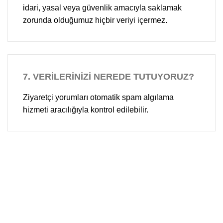
idari, yasal veya güvenlik amacıyla saklamak
zorunda olduğumuz hiçbir veriyi içermez.
7.
VERİLERİNİZİ NEREDE TUTUYORUZ?
Ziyaretçi yorumları otomatik spam algılama
hizmeti aracılığıyla kontrol edilebilir.
KATEGORİLER
BAĞLANTILAR
Doğal Taşlar
Gizlilik Politikamız
Dekoratif Tuğlalar
Kampanyalar
Kültür Taşları
İnstagram