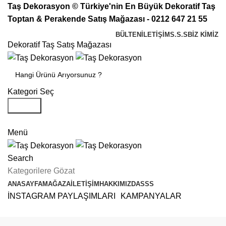
Taş Dekorasyon © Türkiye'nin En Büyük Dekoratif Taş
Toptan & Perakende Satış Mağazası - 0212 647 21 55
BÜLTEN
İLETİŞİM
S.S.S
BIZ KIMIZ
Dekoratif Taş Satış Mağazası
Kategori Seç
Search
Bayimiz Olun
Menü
Search
Kategorilere Gözat
ANASAYFA
MAĞAZA
İLETIŞIM
HAKKIMIZDA
SSS
İNSTAGRAM PAYLAŞIMLARI
KAMPANYALAR
Gizlilik Politikası