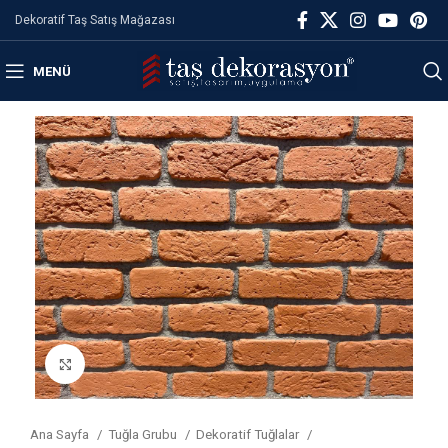
Dekoratif Taş Satış Mağazası
MENÜ
Büyütmek için tıklayın
Ana Sayfa
Tuğla Grubu
Dekoratif Tuğlalar