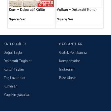
Kum – Dekoratif Kültür
Volkan – Dekoratif Kültür
Kızı
Tuğlası
Tuğlası
Tuğ
Sipariş Ver
Sipariş Ver
SİP
KATEGORİLER
BAĞLANTILAR
Doğal Taşlar
Gizlilik Politikamız
Dekoratif Tuğlalar
Kampanyalar
Kültür Taşları
İnstagram
Taş Lavabolar
Bize Ulaşın
Kurnalar
Yapı Kimyasalları