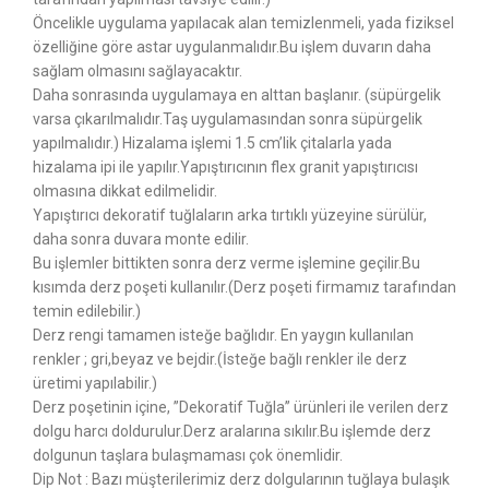
Öncelikle uygulama yapılacak alan temizlenmeli, yada fiziksel
özelliğine göre astar uygulanmalıdır.Bu işlem duvarın daha
sağlam olmasını sağlayacaktır.
Daha sonrasında uygulamaya en alttan başlanır. (süpürgelik
varsa çıkarılmalıdır.Taş uygulamasından sonra süpürgelik
yapılmalıdır.) Hizalama işlemi 1.5 cm’lik çitalarla yada
hizalama ipi ile yapılır.Yapıştırıcının flex granit yapıştırıcısı
olmasına dikkat edilmelidir.
Yapıştırıcı dekoratif tuğlaların arka tırtıklı yüzeyine sürülür,
daha sonra duvara monte edilir.
Bu işlemler bittikten sonra derz verme işlemine geçilir.Bu
kısımda derz poşeti kullanılır.(Derz poşeti firmamız tarafından
temin edilebilir.)
Derz rengi tamamen isteğe bağlıdır. En yaygın kullanılan
renkler ; gri,beyaz ve bejdir.(İsteğe bağlı renkler ile derz
üretimi yapılabilir.)
Derz poşetinin içine, ”Dekoratif Tuğla” ürünleri ile verilen derz
dolgu harcı doldurulur.Derz aralarına sıkılır.Bu işlemde derz
dolgunun taşlara bulaşmaması çok önemlidir.
Dip Not : Bazı müşterilerimiz derz dolgularının tuğlaya bulaşık